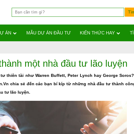
DỰ ÁN
MẪU DỰ ÁN ĐẦU TƯ
KIẾN THỨC HAY
T
thành một nhà đầu tư lão luyện
ư thiên tài như Warren Buffett, Peter Lynch hay George Soros
Vn chia sẻ đến các bạn bí kíp từ những nhà đầu tư thành côn
u tư lão luyện.