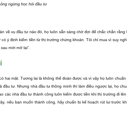
ông ngừng học hỏi đầu tư
 toán về vụ đầu tư nào đó, họ luôn sẵn sàng chờ đợi để chắc chắn rằng
 có ý định kiếm tiền từ thị trường chứng khoán. Tôi chỉ mua vì suy ngh
sau mới mở lại”.
i
có hai mặt. Tương lai là không thể đoán được và vì vậy họ luôn chuẩn 
 đầu tư. Nhưng nhà đầu tư thông minh thì làm điều ngược lại, họ chu
 sao các nhà đầu tư thành công luôn kiếm được tiền khi thị trường đi lê
vậy, nếu bạn muốn thành công, hãy chuẩn bị kế hoạch rút lui trước kh
g