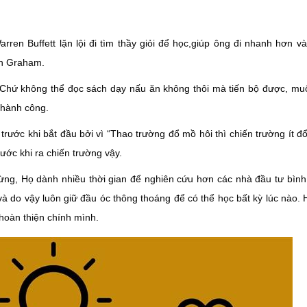
arren Buffett lặn lội đi tìm thầy giỏi để học,giúp ông đi nhanh hơn v
in Graham.
, Chứ không thể đọc sách dạy nấu ăn không thôi mà tiến bộ được, mu
thành công.
rước khi bắt đầu bởi vì “Thao trường đổ mồ hôi thì chiến trường ít đ
rước khi ra chiến trường vậy.
ng, Họ dành nhiều thời gian để nghiên cứu hơn các nhà đầu tư bìn
 và do vậy luôn giữ đầu óc thông thoáng để có thể học bất kỳ lúc nào.
 hoàn thiện chính mình.