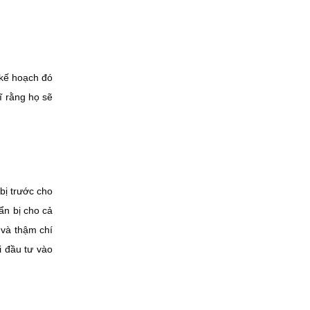
 kế hoạch đó
ĩ rằng họ sẽ
bị trước cho
ẩn bị cho cả
n và thậm chí
i đầu tư vào