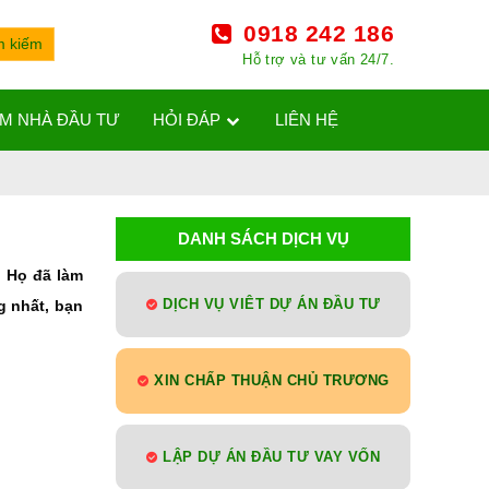
0918 242 186
Hỗ trợ và tư vấn 24/7.
ÌM NHÀ ĐẦU TƯ
HỎI ĐÁP
LIÊN HỆ
DANH SÁCH DỊCH VỤ
? Họ đã làm
g nhất, bạn
DỊCH VỤ VIÊT DỰ ÁN ĐẦU TƯ
XIN CHẤP THUẬN CHỦ TRƯƠNG
LẬP DỰ ÁN ĐẦU TƯ VAY VỐN