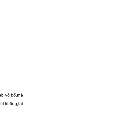
web vô bổ,mà
hì không,tất