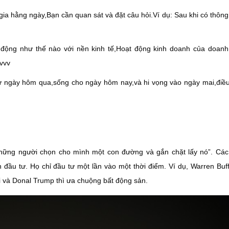
ia hằng ngày,Bạn cần quan sát và đặt câu hỏi.Ví dụ: Sau khi có thông 
 động như thế nào với nền kinh tế,Hoạt động kinh doanh của doanh
vvv
ọc từ ngày hôm qua,sống cho ngày hôm nay,và hi vọng vào ngày mai,điề
những người chọn cho mình một con đường và gắn chặt lấy nó”. Các
đầu tư. Họ chỉ đầu tư một lần vào một thời điểm. Ví dụ, Warren Buff
i và Donal Trump thì ưa chuộng bất động sản.