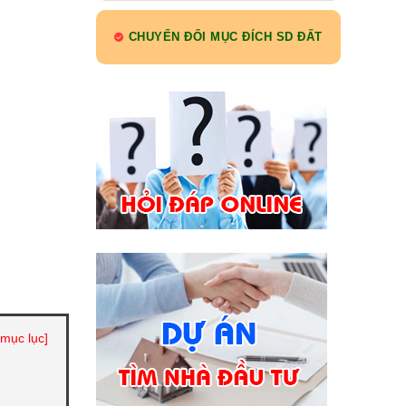
CHUYỂN ĐỔI MỤC ĐÍCH SD ĐẤT
 mục lục]