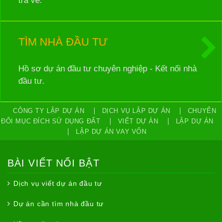
trả về.
TÌM NHÀ ĐẦU TƯ
Hồ sơ dự án đầu tư chuyên nghiệp - Kết nối nhà
đầu tư.
CÔNG TY LẬP DỰ ÁN
DỊCH VỤ LẬP DỰ ÁN
CHUYỂN
ĐỔI MỤC ĐÍCH SỬ DỤNG ĐẤT
VIẾT DỰ ÁN
LẬP DỰ ÁN
LẬP DỰ ÁN VAY VỐN
BÀI VIẾT NỔI BẬT
Dịch vụ viết dự án đầu tư
Dự án cần tìm nhà đầu tư