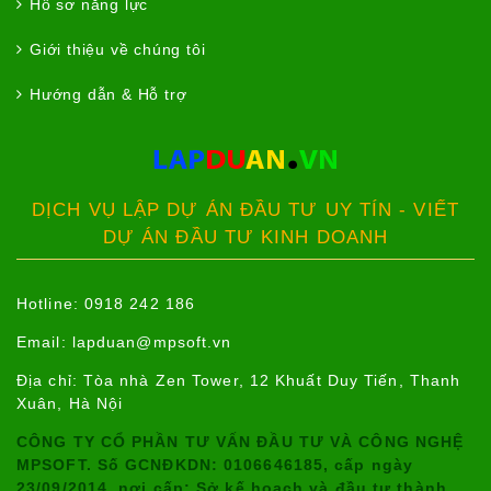
Hồ sơ năng lực
Giới thiệu về chúng tôi
Hướng dẫn & Hỗ trợ
DỊCH VỤ LẬP DỰ ÁN ĐẦU TƯ UY TÍN - VIẾT
DỰ ÁN ĐẦU TƯ KINH DOANH
Hotline: 0918 242 186
Email:
lapduan@mpsoft.vn
Địa chỉ: Tòa nhà Zen Tower, 12 Khuất Duy Tiến, Thanh
Xuân, Hà Nội
CÔNG TY CỔ PHẦN TƯ VẤN ĐẦU TƯ VÀ CÔNG NGHỆ
MPSOFT. Số GCNĐKDN: 0106646185, cấp ngày
23/09/2014, nơi cấp: Sở kế hoạch và đầu tư thành