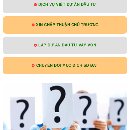
DỊCH VỤ VIÊT DỰ ÁN ĐẦU TƯ
XIN CHẤP THUẬN CHỦ TRƯƠNG
LẬP DỰ ÁN ĐẦU TƯ VAY VỐN
CHUYỂN ĐỔI MỤC ĐÍCH SD ĐẤT