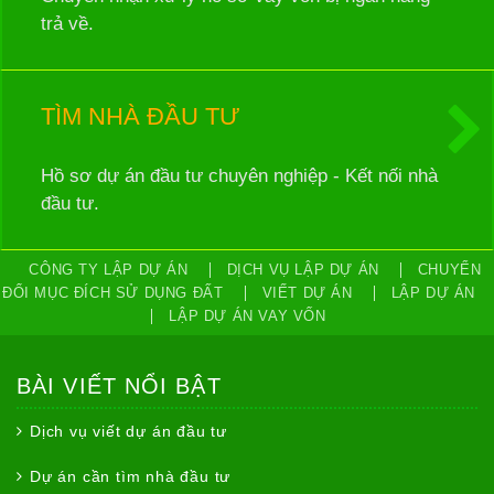
trả về.
TÌM NHÀ ĐẦU TƯ
Hồ sơ dự án đầu tư chuyên nghiệp - Kết nối nhà
đầu tư.
CÔNG TY LẬP DỰ ÁN
DỊCH VỤ LẬP DỰ ÁN
CHUYỂN
ĐỔI MỤC ĐÍCH SỬ DỤNG ĐẤT
VIẾT DỰ ÁN
LẬP DỰ ÁN
LẬP DỰ ÁN VAY VỐN
BÀI VIẾT NỔI BẬT
Dịch vụ viết dự án đầu tư
Dự án cần tìm nhà đầu tư