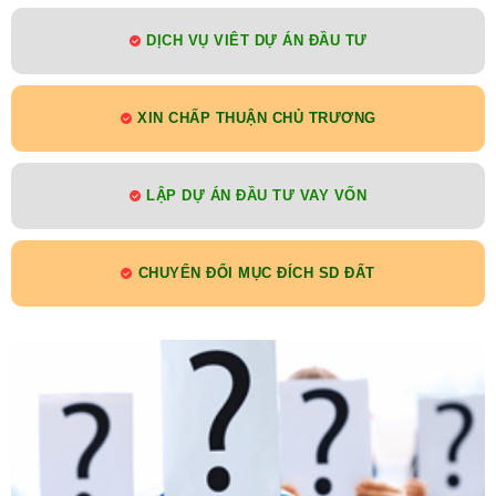
DỊCH VỤ VIÊT DỰ ÁN ĐẦU TƯ
XIN CHẤP THUẬN CHỦ TRƯƠNG
LẬP DỰ ÁN ĐẦU TƯ VAY VỐN
CHUYỂN ĐỔI MỤC ĐÍCH SD ĐẤT