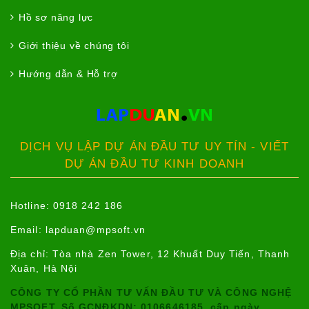
Hồ sơ năng lực
Giới thiệu về chúng tôi
Hướng dẫn & Hỗ trợ
DỊCH VỤ LẬP DỰ ÁN ĐẦU TƯ UY TÍN - VIẾT
DỰ ÁN ĐẦU TƯ KINH DOANH
Hotline: 0918 242 186
Email:
lapduan@mpsoft.vn
Địa chỉ: Tòa nhà Zen Tower, 12 Khuất Duy Tiến, Thanh
Xuân, Hà Nội
CÔNG TY CỔ PHẦN TƯ VẤN ĐẦU TƯ VÀ CÔNG NGHỆ
MPSOFT. Số GCNĐKDN: 0106646185, cấp ngày