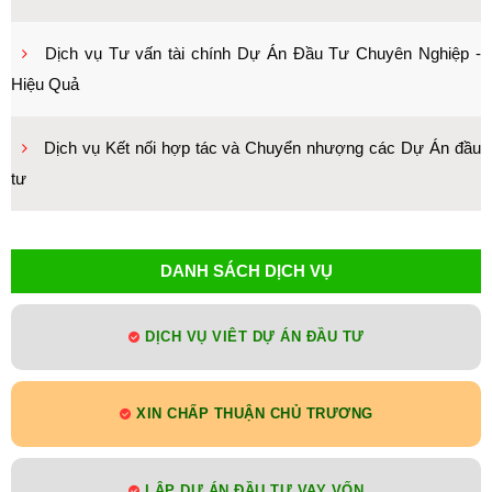
Dịch vụ Tư vấn tài chính Dự Án Đầu Tư Chuyên Nghiệp -
Hiệu Quả
Dịch vụ Kết nối hợp tác và Chuyển nhượng các Dự Án đầu
tư
DANH SÁCH DỊCH VỤ
DỊCH VỤ VIÊT DỰ ÁN ĐẦU TƯ
XIN CHẤP THUẬN CHỦ TRƯƠNG
LẬP DỰ ÁN ĐẦU TƯ VAY VỐN