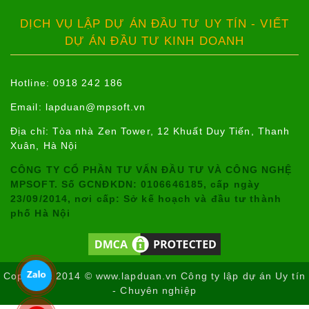
DỊCH VỤ LẬP DỰ ÁN ĐẦU TƯ UY TÍN - VIẾT
DỰ ÁN ĐẦU TƯ KINH DOANH
Hotline: 0918 242 186
Email:
lapduan@mpsoft.vn
Địa chỉ: Tòa nhà Zen Tower, 12 Khuất Duy Tiến, Thanh
Xuân, Hà Nội
CÔNG TY CỔ PHẦN TƯ VẤN ĐẦU TƯ VÀ CÔNG NGHỆ
MPSOFT. Số GCNĐKDN: 0106646185, cấp ngày
23/09/2014, nơi cấp: Sở kế hoạch và đầu tư thành
phố Hà Nội
Copyright 2014 © www.lapduan.vn Công ty lập dự án Uy tín
- Chuyên nghiệp