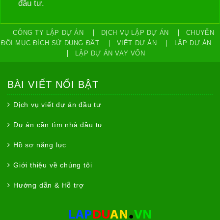
đầu tư.
CÔNG TY LẬP DỰ ÁN
DỊCH VỤ LẬP DỰ ÁN
CHUYỂN
ĐỔI MỤC ĐÍCH SỬ DỤNG ĐẤT
VIẾT DỰ ÁN
LẬP DỰ ÁN
LẬP DỰ ÁN VAY VỐN
BÀI VIẾT NỔI BẬT
Dịch vụ viết dự án đầu tư
Dự án cần tìm nhà đầu tư
Hồ sơ năng lực
Giới thiệu về chúng tôi
Hướng dẫn & Hỗ trợ