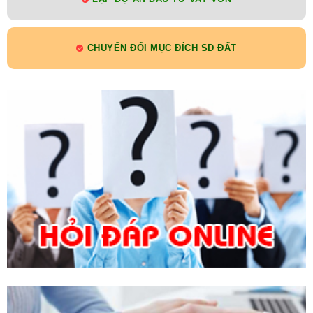
CHUYỂN ĐỔI MỤC ĐÍCH SD ĐẤT