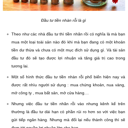
Đầu tư tiền nhàn rỗi là gì
Theo như các nhà đầu tư thì tiền nhãn rồi có nghĩa là mà bạn
mua một loại toài sản nào đó khi mà bạn đang có một khoản
tiền dư thừa và chưa có một mục đích sử dụng gì. Và tài sản
đầu tư đó sẽ tạo được lợi nhuận và tăng giá trị cao trong
tương lai.
Một số hình thức đầu tư tiền nhàn rỗi phổ biến hiện nay và
được rất nhìu người sử dụng : mua chứng khoản, nua vàng,
mở công ty , mua bất sản, mở cửa hàng....
Nhưng việc đầu tư tiền nhãn rỗi vào nhưng kênh kể trên
thường là đầu tư dài hạn có phần rủi ro hơn so với việc bạn
gửi tiếp ngân hàng. Nhưng mà đổi lại nếu thành công thì sẽ
đem tới nguồn lợi nhuận lớn cho bạn