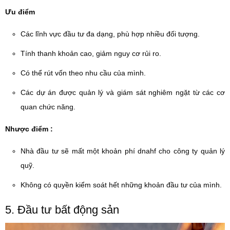
Ưu điểm
Các lĩnh vực đầu tư đa dạng, phù hợp nhiều đối tượng.
Tính thanh khoản cao, giảm nguy cơ rủi ro.
Có thể rút vốn theo nhu cầu của mình.
Các dự án được quản lý và giám sát nghiêm ngặt từ các cơ
quan chức năng.
Nhược điểm :
Nhà đầu tư sẽ mất một khoản phí dnahf cho công ty quản lý
quỹ.
Không có quyền kiểm soát hết những khoản đầu tư của mình.
5. Đầu tư bất động sản