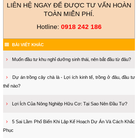
LIÊN HỆ NGAY ĐỂ ĐƯỢC TƯ VẤN HOÀN
TOÀN MIỄN PHÍ.
Hotline:
0918 242 186
BÀI VIẾT KHÁC
Muốn đầu tư khu nghỉ dưỡng sinh thái, nên bắt đầu từ đâu?
Dự án trồng cây chà là - Lợi ích kinh tế, trồng ở đâu, đầu tư
thế nào?
Lợi Ích Của Nông Nghiệp Hữu Cơ: Tại Sao Nên Đầu Tư?
5 Sai Lầm Phổ Biến Khi Lập Kế Hoạch Dự Án Và Cách Khắc
Phục