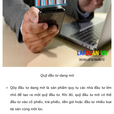
Quỹ đầu tư dạng mở
Qũy đầu tư dạng mở là sản phẩm quy tụ các nhà đầu tư lớn
nhỏ để tạo ra một quỹ đầu tư. Khi đó, quỹ đầu tư mở có thể
đầu tư vào cổ phiếu, trái phiếu, tiền gửi hoặc đầu tư nhiều loại
tài sản cùng một lúc.