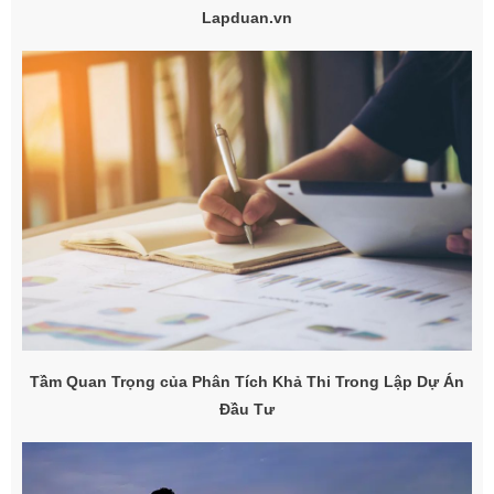
Lapduan.vn
Tầm Quan Trọng của Phân Tích Khả Thi Trong Lập Dự Án
Đầu Tư