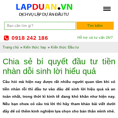
0918 242 186
Hỗ trợ và tư vấn 24/7.
»
»
Trang chủ
Kiến thức hay
Kiến thức Đầu tư
Chia sẻ bí quyết đầu tư tiền
nhàn dỗi sinh lời hiểu quả
Câu hỏi mà hiện nay được rất nhiều người quan tâm khi có
tiền nhàn rỗi thì đầu tư vào đâu để sinh lời hiệu quả và an
toàn nhất, trong thời kì kinh tế đang khó khăn như hiện nay.
Nếu bạn chưa có câu trả lời thì hãy tham khảo bài viết dưới
đây để có thêm kinh nghiệm lựa chọn cho bản thân mình nhé.