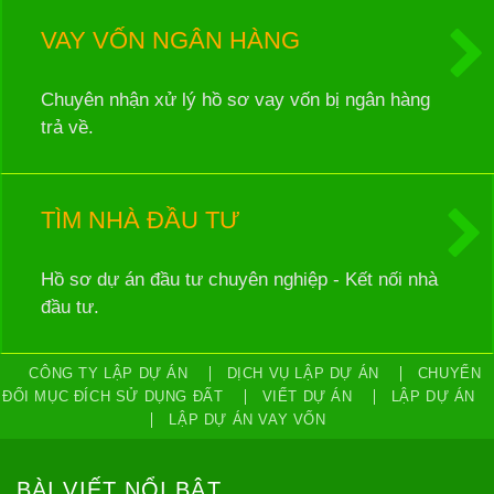
VAY VỐN NGÂN HÀNG
Chuyên nhận xử lý hồ sơ vay vốn bị ngân hàng
trả về.
TÌM NHÀ ĐẦU TƯ
Hồ sơ dự án đầu tư chuyên nghiệp - Kết nối nhà
đầu tư.
CÔNG TY LẬP DỰ ÁN
DỊCH VỤ LẬP DỰ ÁN
CHUYỂN
ĐỔI MỤC ĐÍCH SỬ DỤNG ĐẤT
VIẾT DỰ ÁN
LẬP DỰ ÁN
LẬP DỰ ÁN VAY VỐN
BÀI VIẾT NỔI BẬT