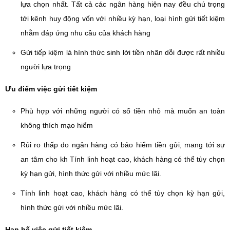
lựa chọn nhất. Tất cả các ngân hàng hiện nay đều chú trọng
tới kênh huy động vốn với nhiều kỳ hạn, loại hình gửi tiết kiệm
nhằm đáp ứng nhu cầu của khách hàng
Gửi tiếp kiệm là hình thức sinh lời tiền nhãn dỗi được rất nhiều
người lựa trọng
Ưu điểm việc gửi tiết kiệm
Phù hợp với những người có số tiền nhỏ mà muốn an toàn
không thích mạo hiểm
Rủi ro thấp do ngân hàng có bảo hiểm tiền gửi, mang tới sự
an tâm cho kh Tính linh hoạt cao, khách hàng có thể tùy chọn
kỳ hạn gửi, hình thức gửi với nhiều mức lãi.
Tính linh hoạt cao, khách hàng có thể tùy chọn kỳ hạn gửi,
hình thức gửi với nhiều mức lãi.
Hạn hế việc gửi tiết kiệm