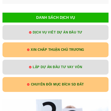
DANH SÁCH DỊCH VỤ
DỊCH VỤ VIÊT DỰ ÁN ĐẦU TƯ
XIN CHẤP THUẬN CHỦ TRƯƠNG
LẬP DỰ ÁN ĐẦU TƯ VAY VỐN
CHUYỂN ĐỔI MỤC ĐÍCH SD ĐẤT