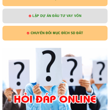
LẬP DỰ ÁN ĐẦU TƯ VAY VỐN
CHUYỂN ĐỔI MỤC ĐÍCH SD ĐẤT