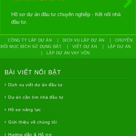
Hồ sơ dự án đầu tư chuyên nghiệp - Kết nối nhà
đầu tư.
CÔNG TY LẬP DỰ ÁN
DỊCH VỤ LẬP DỰ ÁN
CHUYỂN
ĐỔI MỤC ĐÍCH SỬ DỤNG ĐẤT
VIẾT DỰ ÁN
LẬP DỰ ÁN
LẬP DỰ ÁN VAY VỐN
BÀI VIẾT NỔI BẬT
Dịch vụ viết dự án đầu tư
Dự án cần tìm nhà đầu tư
Hồ sơ năng lực
Giới thiệu về chúng tôi
Hướng dẫn & Hỗ trợ