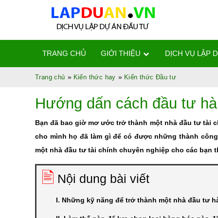
TRANG CHỦ
GIỚI THIỆU
DỊCH VỤ LẬP 
»
»
Trang chủ
Kiến thức hay
Kiến thức Đầu tư
Hướng dấn cách đầu tư hàn
Bạn đã bao giờ mơ ước trở thành một nhà đầu tư tài ch
cho mình họ đã làm gì để có được những thành công 
một nhà đầu tư tài chính chuyên nghiệp cho các bạn 
🖹
Nội dung bài viết
I. Những kỹ năng để trở thành một nhà đầu tư h