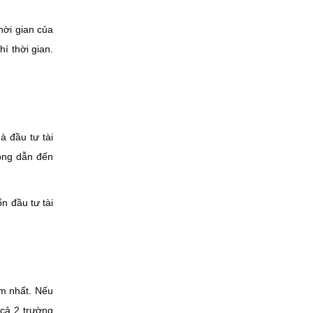
hời gian của
í thời gian.
à đầu tư tài
hông dẫn đến
n đầu tư tài
ấm nhất. Nếu
 cả 2 trường