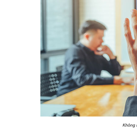
Không n