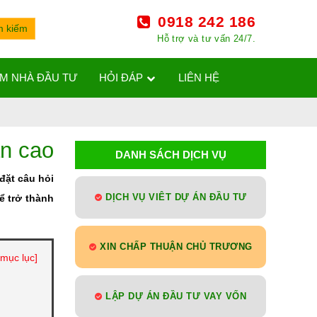
0918 242 186
Hỗ trợ và tư vấn 24/7.
ÌM NHÀ ĐẦU TƯ
HỎI ĐÁP
LIÊN HỆ
ận cao
DANH SÁCH DỊCH VỤ
đặt câu hỏi
ể trở thành
DỊCH VỤ VIÊT DỰ ÁN ĐẦU TƯ
XIN CHẤP THUẬN CHỦ TRƯƠNG
 mục lục]
LẬP DỰ ÁN ĐẦU TƯ VAY VỐN