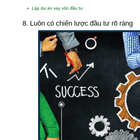
Lập dự án vay vốn đầu tư
8. Luôn có chiến lược đầu tư rõ ràng