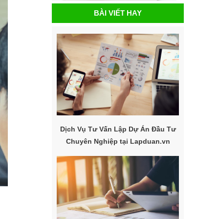
BÀI VIẾT HAY
Dịch Vụ Tư Vấn Lập Dự Án Đầu Tư
Chuyên Nghiệp tại Lapduan.vn