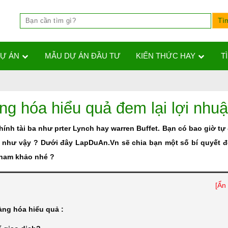
DỰ ÁN
MẪU DỰ ÁN ĐẦU TƯ
KIẾN THỨC HAY
T
g hóa hiểu quả đem lại lợi nhu
ính tài ba như prter Lynch hay warren Buffet. Bạn có bao giờ tự 
như vậy ? Dưới đây LapDuAn.Vn sẽ chia bạn một số bí quyết đ
tham khảo nhé ?
[Ẩn
àng hóa hiểu quả :