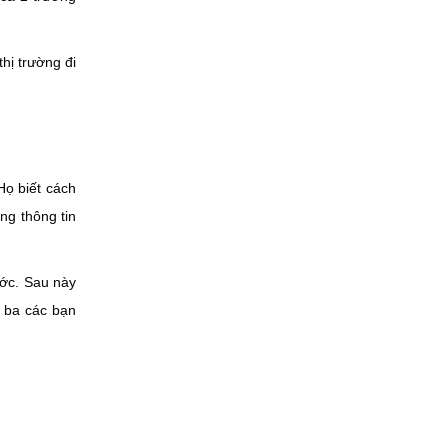
thị trường đi
Họ biết cách
ng thông tin
ước. Sau này
i ba các bạn