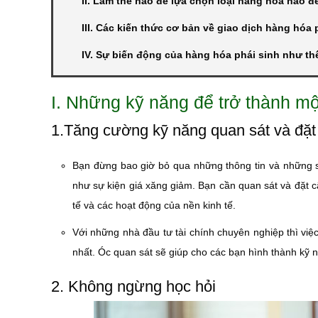
II. Làm thế nào để lựa chọn loại hàng hóa nào đ
III. Các kiến thức cơ bản về giao dịch hàng hóa 
IV. Sự biến động của hàng hóa phái sinh như th
I. Những kỹ năng để trở thành mộ
1.Tăng cường kỹ năng quan sát và đặt
Bạn đừng bao giờ bỏ qua những thông tin và những sự
như sự kiện giá xăng giảm. Bạn cần quan sát và đặt c
tế và các hoạt động của nền kinh tế.
Với những nhà đầu tư tài chính chuyên nghiệp thì việ
nhất. Óc quan sát sẽ giúp cho các bạn hình thành kỹ n
2. Không ngừng học hỏi