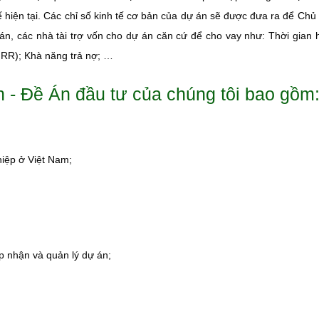
ế hiện tại. Các chỉ số kinh tế cơ bản của dự án sẽ được đưa ra để Chủ
n, các nhà tài trợ vốn cho dự án căn cứ để cho vay như: Thời gian
 (IRR); Khà năng trả nợ; …
Án - Đề Án đầu tư của chúng tôi bao gồm
hiệp ở Việt Nam;
p nhận và quản lý dự án;