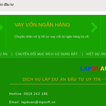
Án đầu tư
VAY VỐN NGÂN HÀNG
Chuyên nhận xử lý hồ sơ vay vốn bị ngân hàng trả về.
Ự ÁN
CHUYỂN ĐỔI MỤC ĐÍCH SỬ DỤNG ĐẤT
VIẾT DỰ ÁN
DỊCH VỤ LẬP DỰ ÁN ĐẦU TƯ UY TÍN -
Hotline: 0918 242 186
Email:
lapduan@mpsoft.vn