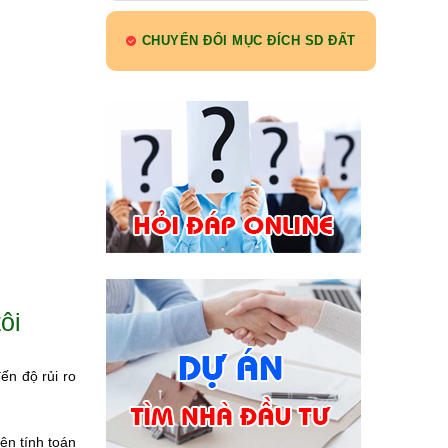
CHUYỂN ĐỔI MỤC ĐÍCH SD ĐẤT
ôi
ến độ rủi ro
ện tính toán