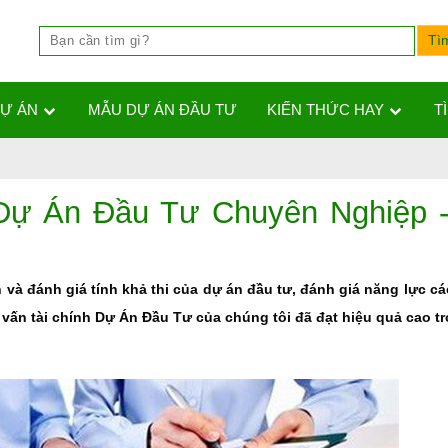
DỰ ÁN
MẪU DỰ ÁN ĐẦU TƯ
KIẾN THỨC HAY
T
 Dự Án Đầu Tư Chuyên Nghiệp -
 và đánh giá tính khả thi của dự án đầu tư, đánh giá năng lực cá
 vấn tài chính Dự Án Đầu Tư của chúng tôi đã đạt hiệu quả cao t