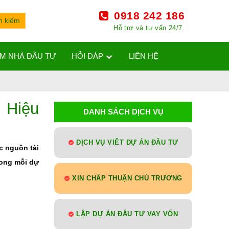
0918 242 186
Hỗ trợ và tư vấn 24/7.
ÌM NHÀ ĐẦU TƯ
HỎI ĐÁP
LIÊN HỆ
 Hiệu
DANH SÁCH DỊCH VỤ
DỊCH VỤ VIÊT DỰ ÁN ĐẦU TƯ
c nguồn tài
rong mỗi dự
XIN CHẤP THUẬN CHỦ TRƯƠNG
LẬP DỰ ÁN ĐẦU TƯ VAY VỐN