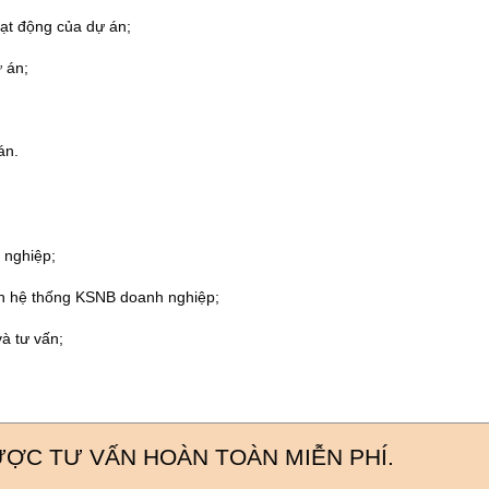
oạt động của dự án;
ự án;
án.
 nghiệp;
iện hệ thống KSNB doanh nghiệp;
à tư vấn;
ƯỢC TƯ VẤN HOÀN TOÀN MIỄN PHÍ.