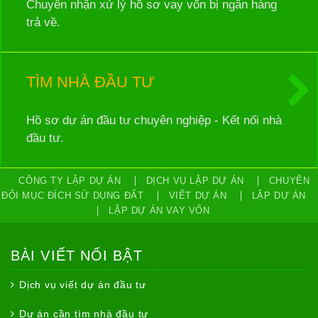
Chuyên nhận xử lý hồ sơ vay vốn bị ngân hàng
trả về.
TÌM NHÀ ĐẦU TƯ
Hồ sơ dự án đầu tư chuyên nghiệp - Kết nối nhà
đầu tư.
CÔNG TY LẬP DỰ ÁN
DỊCH VỤ LẬP DỰ ÁN
CHUYỂN
ĐỔI MỤC ĐÍCH SỬ DỤNG ĐẤT
VIẾT DỰ ÁN
LẬP DỰ ÁN
LẬP DỰ ÁN VAY VỐN
BÀI VIẾT NỔI BẬT
Dịch vụ viết dự án đầu tư
Dự án cần tìm nhà đầu tư