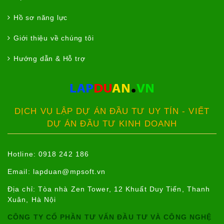
Hồ sơ năng lực
Giới thiệu về chúng tôi
Hướng dẫn & Hỗ trợ
DỊCH VỤ LẬP DỰ ÁN ĐẦU TƯ UY TÍN - VIẾT
DỰ ÁN ĐẦU TƯ KINH DOANH
Hotline: 0918 242 186
Email:
lapduan@mpsoft.vn
Địa chỉ: Tòa nhà Zen Tower, 12 Khuất Duy Tiến, Thanh
Xuân, Hà Nội
CÔNG TY CỔ PHẦN TƯ VẤN ĐẦU TƯ VÀ CÔNG NGHỆ