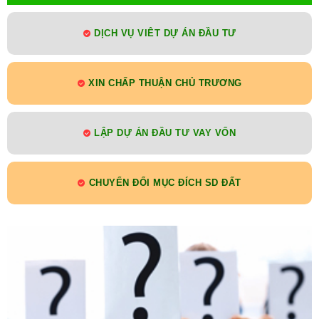
DỊCH VỤ VIÊT DỰ ÁN ĐẦU TƯ
XIN CHẤP THUẬN CHỦ TRƯƠNG
LẬP DỰ ÁN ĐẦU TƯ VAY VỐN
CHUYỂN ĐỔI MỤC ĐÍCH SD ĐẤT