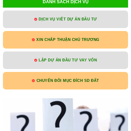
DANH SÁCH DỊCH VỤ
DỊCH VỤ VIÊT DỰ ÁN ĐẦU TƯ
XIN CHẤP THUẬN CHỦ TRƯƠNG
LẬP DỰ ÁN ĐẦU TƯ VAY VỐN
CHUYỂN ĐỔI MỤC ĐÍCH SD ĐẤT