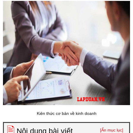
Kiên thức cơ bản về kinh doanh
🖹
Nội dung bài viết
[Ẩn mục lục]