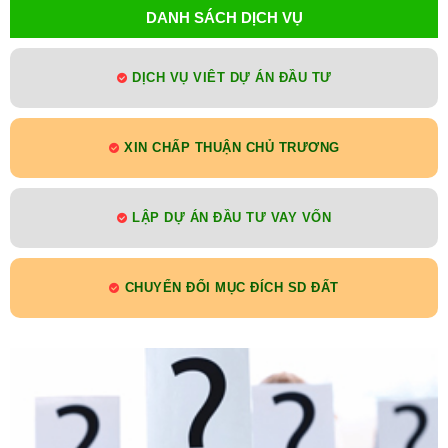
DANH SÁCH DỊCH VỤ
DỊCH VỤ VIÊT DỰ ÁN ĐẦU TƯ
XIN CHẤP THUẬN CHỦ TRƯƠNG
LẬP DỰ ÁN ĐẦU TƯ VAY VỐN
CHUYỂN ĐỔI MỤC ĐÍCH SD ĐẤT