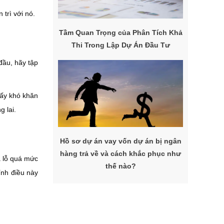
 trì với nó.
Tầm Quan Trọng của Phân Tích Khả
Thi Trong Lập Dự Án Đầu Tư
đầu, hãy tập
hấy khó khăn
g lai.
Hồ sơ dự án vay vốn dự án bị ngân
hàng trả về và cách khắc phục như
a lỗ quá mức
thế nào?
ính điều này