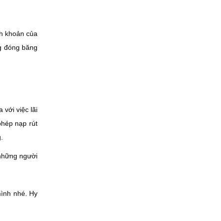
nh khoản của
ng đóng băng
 với việc lãi
phép nạp rút
.
 những người
mình nhé. Hy