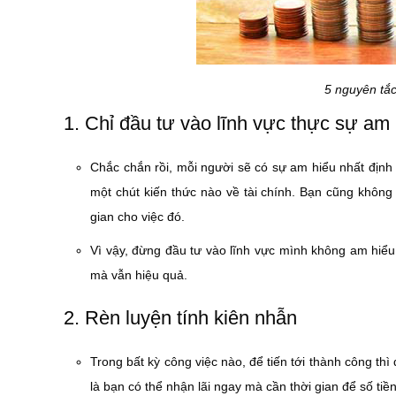
5 nguyên tắc
1. Chỉ đầu tư vào lĩnh vực thực sự am
Chắc chắn rồi, mỗi người sẽ có sự am hiểu nhất địn
một chút kiến thức nào về tài chính. Bạn cũng khôn
gian cho việc đó.
Vì vậy, đừng đầu tư vào lĩnh vực mình không am hiểu.
mà vẫn hiệu quả.
2. Rèn luyện tính kiên nhẫn
Trong bất kỳ công việc nào, để tiến tới thành công thì
là bạn có thể nhận lãi ngay mà cần thời gian để số tiề