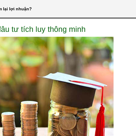
m lại lợi nhuận?
đâu tư tích luy thông minh