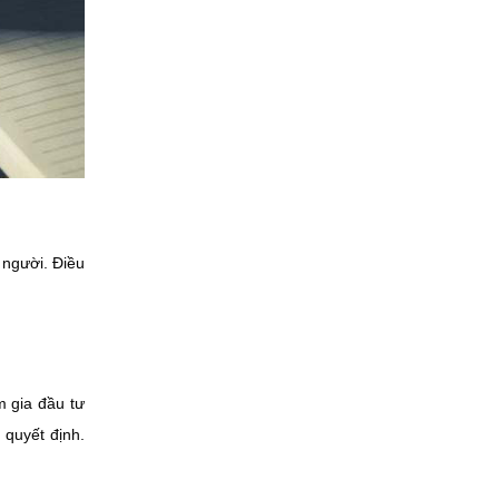
 người. Điều
m gia đầu tư
 quyết định.