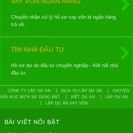
VAY VỐN NGÂN HÀNG
Chuyên nhận xử lý hồ sơ vay vốn bị ngân hàng
trả về.
TÌM NHÀ ĐẦU TƯ
Hồ sơ dự án đầu tư chuyên nghiệp - Kết nối nhà
đầu tư.
CÔNG TY LẬP DỰ ÁN
DỊCH VỤ LẬP DỰ ÁN
CHUYỂN
ĐỔI MỤC ĐÍCH SỬ DỤNG ĐẤT
VIẾT DỰ ÁN
LẬP DỰ ÁN
LẬP DỰ ÁN VAY VỐN
BÀI VIẾT NỔI BẬT