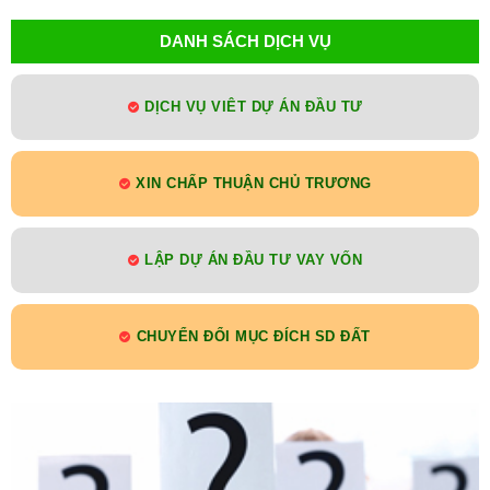
DANH SÁCH DỊCH VỤ
DỊCH VỤ VIÊT DỰ ÁN ĐẦU TƯ
XIN CHẤP THUẬN CHỦ TRƯƠNG
LẬP DỰ ÁN ĐẦU TƯ VAY VỐN
CHUYỂN ĐỔI MỤC ĐÍCH SD ĐẤT