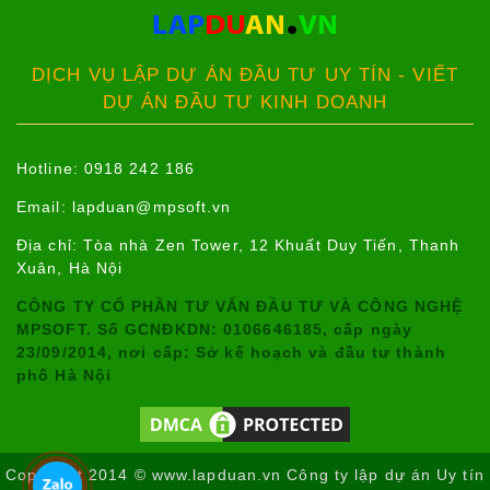
DỊCH VỤ LẬP DỰ ÁN ĐẦU TƯ UY TÍN - VIẾT
DỰ ÁN ĐẦU TƯ KINH DOANH
Hotline: 0918 242 186
Email:
lapduan@mpsoft.vn
Địa chỉ: Tòa nhà Zen Tower, 12 Khuất Duy Tiến, Thanh
Xuân, Hà Nội
CÔNG TY CỔ PHẦN TƯ VẤN ĐẦU TƯ VÀ CÔNG NGHỆ
MPSOFT. Số GCNĐKDN: 0106646185, cấp ngày
23/09/2014, nơi cấp: Sở kế hoạch và đầu tư thành
phố Hà Nội
Copyright 2014 © www.lapduan.vn Công ty lập dự án Uy tín