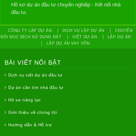
Hồ sơ dự án đầu tư chuyên nghiệp - Kết nối nhà
đầu tư.
CÔNG TY LẬP DỰ ÁN
DỊCH VỤ LẬP DỰ ÁN
CHUYỂN
ĐỔI MỤC ĐÍCH SỬ DỤNG ĐẤT
VIẾT DỰ ÁN
LẬP DỰ ÁN
LẬP DỰ ÁN VAY VỐN
BÀI VIẾT NỔI BẬT
Dịch vụ viết dự án đầu tư
Dự án cần tìm nhà đầu tư
Hồ sơ năng lực
Giới thiệu về chúng tôi
Hướng dẫn & Hỗ trợ