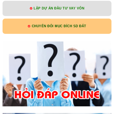
LẬP DỰ ÁN ĐẦU TƯ VAY VỐN
CHUYỂN ĐỔI MỤC ĐÍCH SD ĐẤT