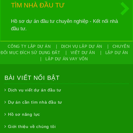
TÌM NHÀ ĐẦU TƯ
Hồ sơ dự án đầu tư chuyên nghiệp - Kết nối nhà
đầu tư.
CÔNG TY LẬP DỰ ÁN
DỊCH VỤ LẬP DỰ ÁN
CHUYỂN
ĐỔI MỤC ĐÍCH SỬ DỤNG ĐẤT
VIẾT DỰ ÁN
LẬP DỰ ÁN
LẬP DỰ ÁN VAY VỐN
BÀI VIẾT NỔI BẬT
Dịch vụ viết dự án đầu tư
Dự án cần tìm nhà đầu tư
Hồ sơ năng lực
Giới thiệu về chúng tôi