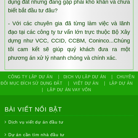
dụng đất nhưng đang gặp phải khó khăn và chưa
biết bắt đầu tư đâu?
- Với các chuyên gia đã từng làm việc và lãnh
đạo tại các công ty tư vấn lớn trực thuộc Bộ Xây
dựng như VCC, CCID, CCBM, Coninco...Chúng
tôi cam kết sẽ giúp quý khách đưa ra một
phương án xử lý nhanh chóng và chính xác.
CÔNG TY LẬP DỰ ÁN
DỊCH VỤ LẬP DỰ ÁN
CHUYỂN
ĐỔI MỤC ĐÍCH SỬ DỤNG ĐẤT
VIẾT DỰ ÁN
LẬP DỰ ÁN
LẬP DỰ ÁN VAY VỐN
BÀI VIẾT NỔI BẬT
Dịch vụ viết dự án đầu tư
Dự án cần tìm nhà đầu tư