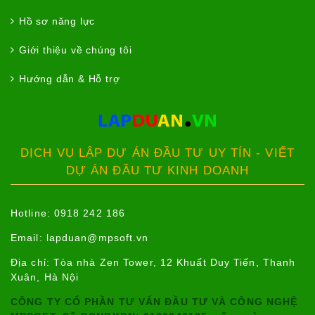
Hồ sơ năng lực
Giới thiệu về chúng tôi
Hướng dẫn & Hỗ trợ
DỊCH VỤ LẬP DỰ ÁN ĐẦU TƯ UY TÍN - VIẾT
DỰ ÁN ĐẦU TƯ KINH DOANH
Hotline: 0918 242 186
Email:
lapduan@mpsoft.vn
Địa chỉ: Tòa nhà Zen Tower, 12 Khuất Duy Tiến, Thanh
Xuân, Hà Nội
CÔNG TY CỔ PHẦN TƯ VẤN ĐẦU TƯ VÀ CÔNG NGHỆ