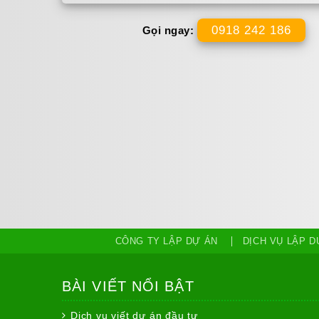
0918 242 186
Gọi ngay:
CÔNG TY LẬP DỰ ÁN
DỊCH VỤ LẬP D
BÀI VIẾT NỔI BẬT
Dịch vụ viết dự án đầu tư