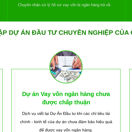
Chuyên nhận xử lý hồ sơ vay vốn bị ngân hàng trả về.
LẬP DỰ ÁN ĐẦU TƯ CHUYÊN NGHIỆP CỦA 
Dự án Vay vốn ngân hàng chưa
được chấp thuận
Dịch vụ viết lại Dự Án Đầu tư khi các chỉ tiêu tài
chính - kinh tế của dự án chưa đảm bảo hiệu quả
để được vay vốn ngân hàng.