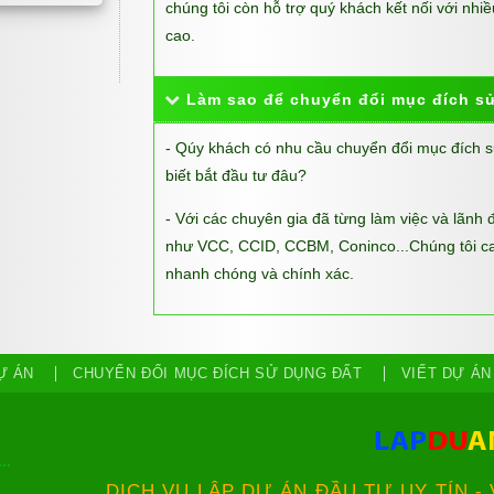
chúng tôi còn hỗ trợ quý khách kết nối với nhi
cao.
Làm sao để chuyển đổi mục đích s
- Qúy khách có nhu cầu chuyển đổi mục đích 
biết bắt đầu tư đâu?
- Với các chuyên gia đã từng làm việc và lãnh 
như VCC, CCID, CCBM, Coninco...Chúng tôi ca
nhanh chóng và chính xác.
Ự ÁN
CHUYỂN ĐỔI MỤC ĐÍCH SỬ DỤNG ĐẤT
VIẾT DỰ ÁN
DỊCH VỤ LẬP DỰ ÁN ĐẦU TƯ UY TÍN -