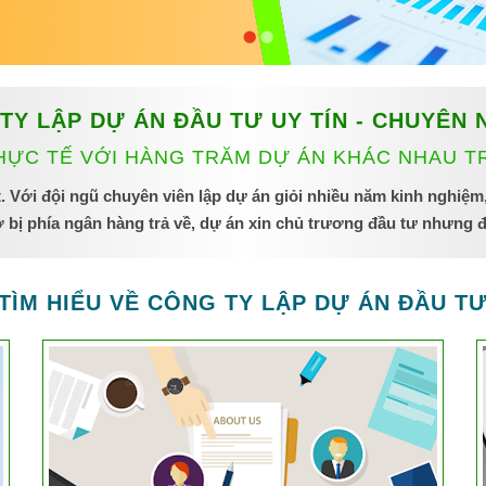
TY LẬP DỰ ÁN ĐẦU TƯ UY TÍN - CHUYÊN 
HỰC TẾ VỚI HÀNG TRĂM DỰ ÁN KHÁC NHAU 
 Với đội ngũ chuyên viên lập dự án giỏi nhiều năm kinh nghiệm,
bị phía ngân hàng trả về, dự án xin chủ trương đầu tư nhưng đan
TÌM HIỂU VỀ CÔNG TY LẬP DỰ ÁN ĐẦU T