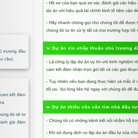
- Hồ sơ của bạn quá sơ sài, đánh giá các hiệu q
dự án với hiệu quả tài chính kinh tế tiệm cận đ
- Hãy nhanh chóng gọi cho chúng tôi để được t
chúng tôi tự tin xử lý tất cả mọi trường hợp hồ
Dự án xin chấp thuận chủ trương đ
ủ trương đầu
u cầu).
- Là công ty lập dự án uy tín với kinh nghiệm n
cam kết đảm nhận trọn gói tất cả các giai đoạn
- Tuy nhiên nếu bạn đang thực hiện và mắc ở 
tối ưu. Vui lòng liên hệ ngay với chúng tôi để 
n cam kết đảm
ra.
Dự án thiếu vốn cần tìm nhà đầu tư
úng tôi sẽ tư
- Chúng tôi có những kênh kết nối nhằm hỗ trợ
đánh giá đảm
- Khi sử dụng dịch vụ lập dự án đầu tư của chún