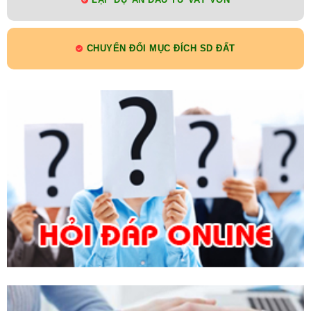
LẬP DỰ ÁN ĐẦU TƯ VAY VỐN
CHUYỂN ĐỔI MỤC ĐÍCH SD ĐẤT