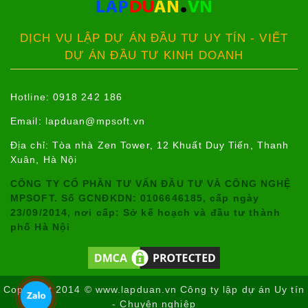
DỊCH VỤ LẬP DỰ ÁN ĐẦU TƯ UY TÍN - VIẾT
DỰ ÁN ĐẦU TƯ KINH DOANH
Hotline: 0918 242 186
Email:
lapduan@mpsoft.vn
Địa chỉ: Tòa nhà Zen Tower, 12 Khuất Duy Tiến, Thanh
Xuân, Hà Nội
CÔNG TY CỔ PHẦN TƯ VẤN ĐẦU TƯ VÀ CÔNG NGHỆ
MPSOFT. Số GCNĐKDN: 0106646185, cấp ngày
23/09/2014, nơi cấp: Sở kế hoạch và đầu tư thành
phố Hà Nội
Copyright 2014 © www.lapduan.vn Công ty lập dự án Uy tín
- Chuyên nghiệp