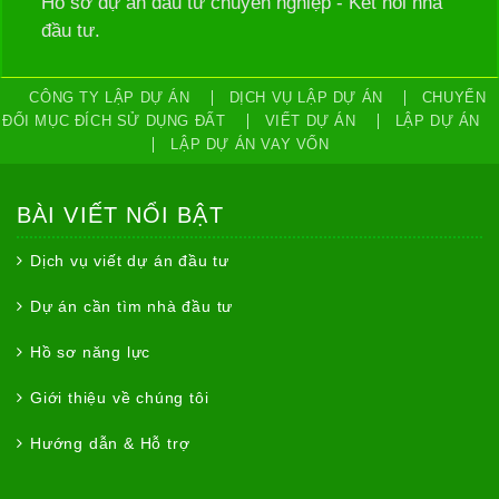
Hồ sơ dự án đầu tư chuyên nghiệp - Kết nối nhà
đầu tư.
CÔNG TY LẬP DỰ ÁN
DỊCH VỤ LẬP DỰ ÁN
CHUYỂN
ĐỔI MỤC ĐÍCH SỬ DỤNG ĐẤT
VIẾT DỰ ÁN
LẬP DỰ ÁN
LẬP DỰ ÁN VAY VỐN
BÀI VIẾT NỔI BẬT
Dịch vụ viết dự án đầu tư
Dự án cần tìm nhà đầu tư
Hồ sơ năng lực
Giới thiệu về chúng tôi
Hướng dẫn & Hỗ trợ