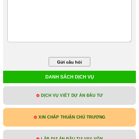
DANH SÁCH DỊCH VỤ
DỊCH VỤ VIÊT DỰ ÁN ĐẦU TƯ
XIN CHẤP THUẬN CHỦ TRƯƠNG