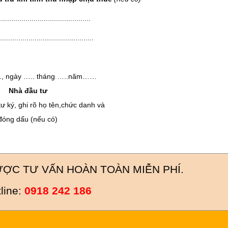
.............................................
..............................................
., ngày ….. tháng …..năm……
Nhà đầu tư
ư ký, ghi rõ họ tên,chức danh và
đóng dấu (nếu có)
ƯỢC TƯ VẤN HOÀN TOÀN MIỄN PHÍ.
line:
0918 242 186