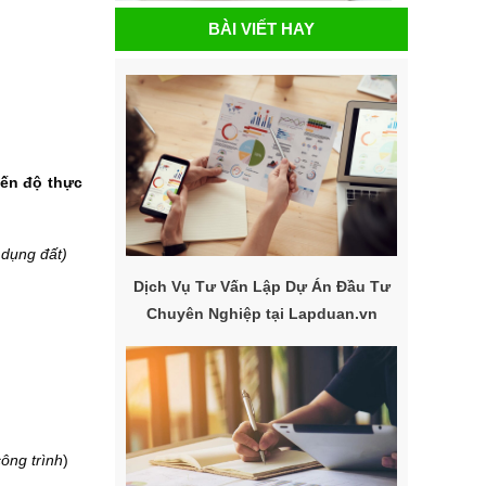
BÀI VIẾT HAY
iến độ thực
 dụng đất)
Dịch Vụ Tư Vấn Lập Dự Án Đầu Tư
Chuyên Nghiệp tại Lapduan.vn
công trình
)