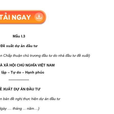
Mẫu I.3
Đề xuất dự án đầu tư
ện Chấp thuận chủ trương đầu tư do nhà đầu tư đề xuất)
 XÃ HỘI CHỦ NGHĨA VIỆT NAM
 lập – Tự do – Hạnh phúc
----------------
Ề XUẤT DỰ ÁN ĐẦU TƯ
 bản đề nghị thực hiện dự án đầu tư
gày .... tháng ... năm....)