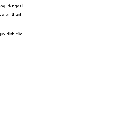
ong và ngoài
ự án thành
quy định của