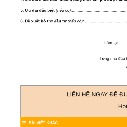
5. Ưu đãi đặc biệt
(nếu có):
................................................
6. Đề xuất hỗ trợ đầu tư
(nếu có):
.....................................
Làm tại ……
Từng nhà đầu t
LIÊN HỆ NGAY ĐỂ Đ
Hot
BÀI VIẾT KHÁC