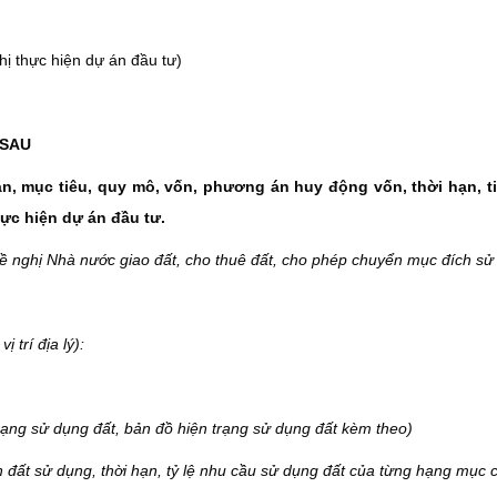
hị thực hiện dự án đầu tư)
 SAU
án, mục tiêu, quy mô, vốn, phương án huy động vốn, thời hạn, t
hực hiện dự án đầu tư.
n đề nghị Nhà nước giao đất, cho thuê đất, cho phép chuyển mục đích sử
vị trí địa l
ý
)
:
rạng sử dụng đất, bản đồ hiện trạng sử dụng đất kèm theo
)
h đất sử dụng, thời hạn, tỷ lệ nhu cầu sử dụng đất của từng hạng mục 