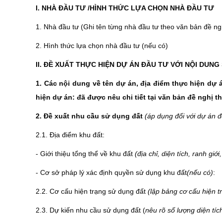
I. NHÀ ĐẦU TƯ /HÌNH THỨC LỰA CHỌN NHÀ ĐẦU TƯ
1. Nhà đầu tư (Ghi tên từng nhà đầu tư theo văn bản đề ng
2. Hình thức lựa chọn nhà đầu tư (nếu có)
II. ĐỀ XUẤT THỰC HIỆN DỰ ÁN ĐẦU TƯ VỚI NỘI DUNG
1. Các nội dung về tên dự án, địa điểm thực hiện dự 
hiện dự án: đã được nêu chi tiết tại văn bản đề nghị t
2.
Đề xuất nhu cầu sử dụng đất
(áp dụng
đối
với dự á
2.1. Địa điểm khu đất:
- Giới thiệu tổng thể về khu đất
(
địa chỉ, diện tích,
ranh giới, 
- Cơ sở pháp lý xác định quyền sử dụng khu đất
(nếu có)
:
2.2. Cơ cấu hiện trạng sử dụng đất
(lập bảng cơ cấu hiện t
2.3. Dự kiến nhu cầu sử dụng đất (
nêu rõ số lượng diện tíc