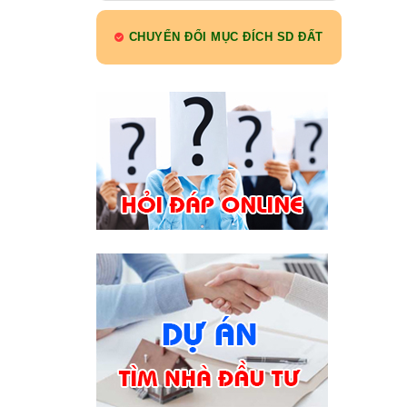
CHUYỂN ĐỔI MỤC ĐÍCH SD ĐẤT