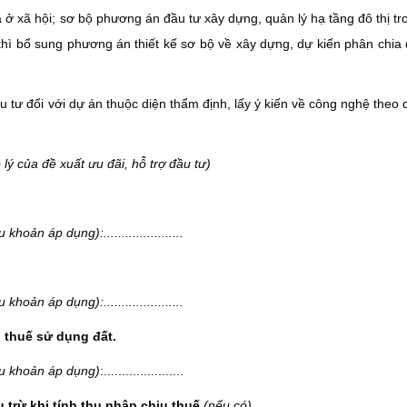
à ở xã hội; sơ bộ phương án đầu tư xây dựng, quản lý hạ tầng đô thị tr
ì bổ sung phương án thiết kế sơ bộ về xây dựng, dự kiến phân chia d
u tư đối với dự án thuộc diện thẩm định, lấy ý kiến về công nghệ theo 
 lý của đề xuất ưu đãi, hỗ trợ đầu tư)
iều khoản áp dụng
):......................
iều khoản áp dụng
):......................
, thuế sử dụng đất.
iều khoản áp dụng)
:......................
 trừ khi tính thu nhập chịu thuế
(nếu có)