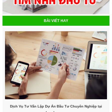
BÀI VIẾT HAY
Dịch Vụ Tư Vấn Lập Dự Án Đầu Tư Chuyên Nghiệp tại