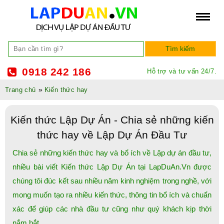
0918 242 186
Hỗ trợ và tư vấn 24/7.
»
Trang chủ
Kiến thức hay
Kiến thức Lập Dự Án - Chia sẻ những kiến
thức hay về Lập Dự Án Đầu Tư
Chia sẻ những kiến thức hay và bổ ích về Lập dự án đầu tư,
nhiều bài viết Kiến thức Lập Dự Án tại LapDuAn.Vn được
chúng tôi đúc kết sau nhiều năm kinh nghiệm trong nghề, với
mong muốn tạo ra nhiều kiến thức, thông tin bổ ích và chuẩn
xác để giúp các nhà đầu tư cũng như quý khách kịp thời
nắm bắt.