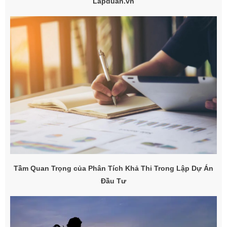
Lapduan.vn
Tầm Quan Trọng của Phân Tích Khả Thi Trong Lập Dự Án
Đầu Tư